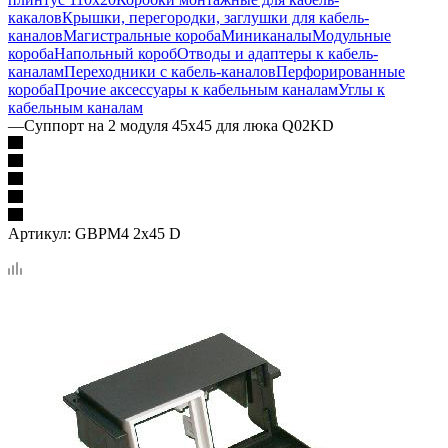
какалов
Крышки, перегородки, заглушки для кабель-
каналов
Магистральные короба
Миниканалы
Модульные
короба
Напольный короб
Отводы и адаптеры к кабель-
каналам
Переходники с кабель-каналов
Перфорированные
короба
Прочие аксессуары к кабельным каналам
Углы к
кабельным каналам
—
Суппорт на 2 модуля 45х45 для люка Q02KD
Артикул:
GBPM4 2х45 D