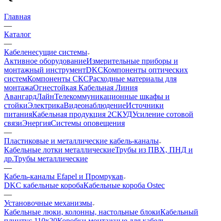
Главная
—
Каталог
—
Кабеленесущие системы
Активное оборудование
Измерительные приборы и
монтажный инструмент
DKC
Компоненты оптических
систем
Компоненты СКС
Расходные материалы для
монтажа
Огнестойкая Кабельная Линия
АвангардЛайн
Телекоммуникационные шкафы и
стойки
Электрика
Видеонаблюдение
Источники
питания
Кабельная продукция 2
СКУД
Усиление сотовой
связи
Энергия
Системы оповещения
—
Пластиковые и металлические кабель-каналы
Кабельные лотки металлические
Трубы из ПВХ, ПНД и
др.
Трубы металлические
—
Кабель-каналы Efapel и Промрукав
DKC кабельные короба
Кабельные короба Ostec
—
Установочные механизмы
Кабельные люки, колонны, настольные блоки
Кабельный
плинтус 110х20
Коробки монтажные для кабель-