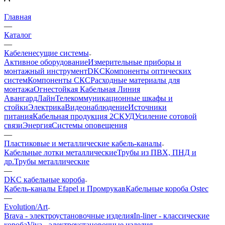
Главная
—
Каталог
—
Кабеленесущие системы
Активное оборудование
Измерительные приборы и
монтажный инструмент
DKC
Компоненты оптических
систем
Компоненты СКС
Расходные материалы для
монтажа
Огнестойкая Кабельная Линия
АвангардЛайн
Телекоммуникационные шкафы и
стойки
Электрика
Видеонаблюдение
Источники
питания
Кабельная продукция 2
СКУД
Усиление сотовой
связи
Энергия
Системы оповещения
—
Пластиковые и металлические кабель-каналы
Кабельные лотки металлические
Трубы из ПВХ, ПНД и
др.
Трубы металлические
—
DKC кабельные короба
Кабель-каналы Efapel и Промрукав
Кабельные короба Ostec
—
Evolution/Art
Brava - электроустановочные изделия
In-liner - классические
короба
Viva - электроустановочные изделия