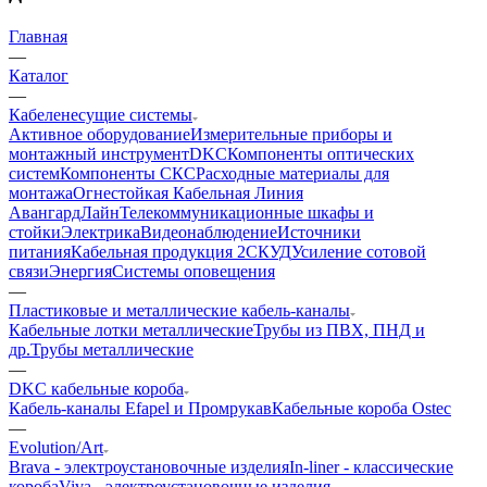
Главная
—
Каталог
—
Кабеленесущие системы
Активное оборудование
Измерительные приборы и
монтажный инструмент
DKC
Компоненты оптических
систем
Компоненты СКС
Расходные материалы для
монтажа
Огнестойкая Кабельная Линия
АвангардЛайн
Телекоммуникационные шкафы и
стойки
Электрика
Видеонаблюдение
Источники
питания
Кабельная продукция 2
СКУД
Усиление сотовой
связи
Энергия
Системы оповещения
—
Пластиковые и металлические кабель-каналы
Кабельные лотки металлические
Трубы из ПВХ, ПНД и
др.
Трубы металлические
—
DKC кабельные короба
Кабель-каналы Efapel и Промрукав
Кабельные короба Ostec
—
Evolution/Art
Brava - электроустановочные изделия
In-liner - классические
короба
Viva - электроустановочные изделия