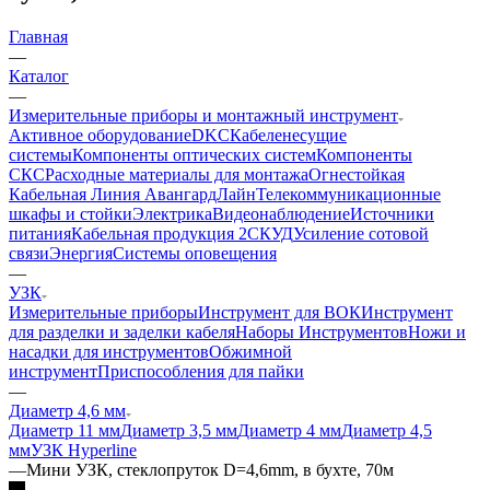
Главная
—
Каталог
—
Измерительные приборы и монтажный инструмент
Активное оборудование
DKC
Кабеленесущие
системы
Компоненты оптических систем
Компоненты
СКС
Расходные материалы для монтажа
Огнестойкая
Кабельная Линия АвангардЛайн
Телекоммуникационные
шкафы и стойки
Электрика
Видеонаблюдение
Источники
питания
Кабельная продукция 2
СКУД
Усиление сотовой
связи
Энергия
Системы оповещения
—
УЗК
Измерительные приборы
Инструмент для ВОК
Инструмент
для разделки и заделки кабеля
Наборы Инструментов
Ножи и
насадки для инструментов
Обжимной
инструмент
Приспособления для пайки
—
Диаметр 4,6 мм
Диаметр 11 мм
Диаметр 3,5 мм
Диаметр 4 мм
Диаметр 4,5
мм
УЗК Hyperline
—
Мини УЗК, стеклопруток D=4,6mm, в бухте, 70м