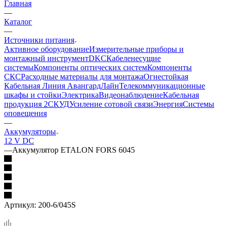
Главная
—
Каталог
—
Источники питания
Активное оборудование
Измерительные приборы и
монтажный инструмент
DKC
Кабеленесущие
системы
Компоненты оптических систем
Компоненты
СКС
Расходные материалы для монтажа
Огнестойкая
Кабельная Линия АвангардЛайн
Телекоммуникационные
шкафы и стойки
Электрика
Видеонаблюдение
Кабельная
продукция 2
СКУД
Усиление сотовой связи
Энергия
Системы
оповещения
—
Аккумуляторы
12 V DC
—
Аккумулятор ETALON FORS 6045
Артикул:
200-6/045S