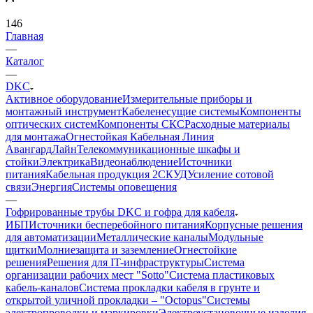
146
Главная
—
Каталог
—
DKC
Активное оборудование
Измерительные приборы и
монтажный инструмент
Кабеленесущие системы
Компоненты
оптических систем
Компоненты СКС
Расходные материалы
для монтажа
Огнестойкая Кабельная Линия
АвангардЛайн
Телекоммуникационные шкафы и
стойки
Электрика
Видеонаблюдение
Источники
питания
Кабельная продукция 2
СКУД
Усиление сотовой
связи
Энергия
Системы оповещения
—
Гофрированные трубы DKC и гофра для кабеля
ИБП
Источники бесперебойного питания
Корпусные решения
для автоматизации
Металлические каналы
Модульные
щитки
Молниезащита и заземление
Огнестойкие
решения
Решения для IT-инфраструктуры
Система
организации рабочих мест "Sotto"
Система пластиковых
кабель-каналов
Система прокладки кабеля в грунте и
открытой уличной прокладки – "Octopus"
Системы
электропроводки и маркировки
Электроустановочные изделия