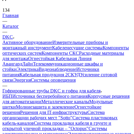
134
Главная
—
Каталог
—
DKC
Активное оборудование
Измерительные приборы и
монтажный инструмент
Кабеленесущие системы
Компоненты
оптических систем
Компоненты СКС
Расходные материалы
для монтажа
Огнестойкая Кабельная Линия
АвангардЛайн
Телекоммуникационные шкафы и
стойки
Электрика
Видеонаблюдение
Источники
питания
Кабельная продукция 2
СКУД
Усиление сотовой
связи
Энергия
Системы оповещения
—
Гофрированные трубы DKC и гофра для кабеля
ИБП
Источники бесперебойного питания
Корпусные решения
для автоматизации
Металлические каналы
Модульные
щитки
Молниезащита и заземление
Огнестойкие
решения
Решения для IT-инфраструктуры
Система
организации рабочих мест "Sotto"
Система пластиковых
кабель-каналов
Система прокладки кабеля в грунте и
открытой уличной прокладки – "Octopus"
Системы
электропроводки и маркировки
Электроустановочные изделия