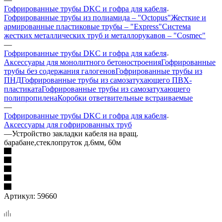
Гофрированные трубы DKC и гофра для кабеля
Гофрированные трубы из полиамида – "Octopus"
Жесткие и
армированные пластиковые трубы – "Express"
Система
жестких металлических труб и металлорукавов – "Cosmec"
—
Гофрированные трубы DKC и гофра для кабеля
Аксессуары для монолитного бетоностроения
Гофрированные
трубы без содержания галогенов
Гофрированные трубы из
ПНД
Гофрированные трубы из самозатухающего ПВХ-
пластиката
Гофрированные трубы из самозатухающего
полипропилена
Коробки ответвительные встраиваемые
—
Гофрированные трубы DKC и гофра для кабеля
Аксессуары для гофрированных труб
—
Устройство закладки кабеля на вращ.
барабане,стеклопруток д.6мм, 60м
Артикул:
59660