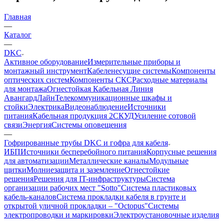
Главная
—
Каталог
—
DKC
Активное оборудование
Измерительные приборы и
монтажный инструмент
Кабеленесущие системы
Компоненты
оптических систем
Компоненты СКС
Расходные материалы
для монтажа
Огнестойкая Кабельная Линия
АвангардЛайн
Телекоммуникационные шкафы и
стойки
Электрика
Видеонаблюдение
Источники
питания
Кабельная продукция 2
СКУД
Усиление сотовой
связи
Энергия
Системы оповещения
—
Гофрированные трубы DKC и гофра для кабеля
ИБП
Источники бесперебойного питания
Корпусные решения
для автоматизации
Металлические каналы
Модульные
щитки
Молниезащита и заземление
Огнестойкие
решения
Решения для IT-инфраструктуры
Система
организации рабочих мест "Sotto"
Система пластиковых
кабель-каналов
Система прокладки кабеля в грунте и
открытой уличной прокладки – "Octopus"
Системы
электропроводки и маркировки
Электроустановочные изделия
—