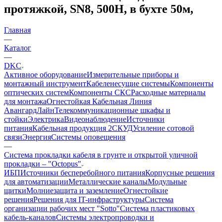
протяжкой, SN8, 500Н, в бухте 50м,
Главная
—
Каталог
—
DKC
Активное оборудование
Измерительные приборы и
монтажный инструмент
Кабеленесущие системы
Компоненты
оптических систем
Компоненты СКС
Расходные материалы
для монтажа
Огнестойкая Кабельная Линия
АвангардЛайн
Телекоммуникационные шкафы и
стойки
Электрика
Видеонаблюдение
Источники
питания
Кабельная продукция 2
СКУД
Усиление сотовой
связи
Энергия
Системы оповещения
—
Система прокладки кабеля в грунте и открытой уличной
прокладки – "Octopus"
ИБП
Источники бесперебойного питания
Корпусные решения
для автоматизации
Металлические каналы
Модульные
щитки
Молниезащита и заземление
Огнестойкие
решения
Решения для IT-инфраструктуры
Система
организации рабочих мест "Sotto"
Система пластиковых
кабель-каналов
Системы электропроводки и