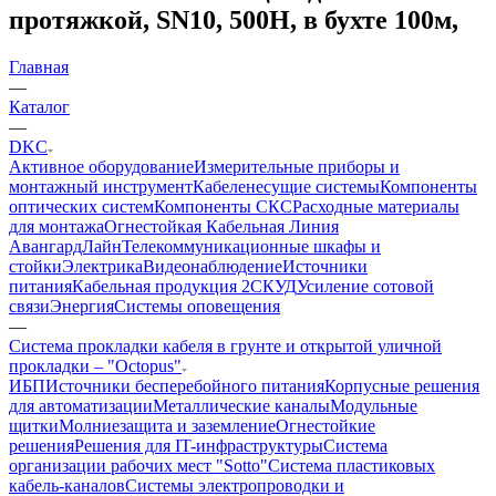
протяжкой, SN10, 500Н, в бухте 100м,
Главная
—
Каталог
—
DKC
Активное оборудование
Измерительные приборы и
монтажный инструмент
Кабеленесущие системы
Компоненты
оптических систем
Компоненты СКС
Расходные материалы
для монтажа
Огнестойкая Кабельная Линия
АвангардЛайн
Телекоммуникационные шкафы и
стойки
Электрика
Видеонаблюдение
Источники
питания
Кабельная продукция 2
СКУД
Усиление сотовой
связи
Энергия
Системы оповещения
—
Система прокладки кабеля в грунте и открытой уличной
прокладки – "Octopus"
ИБП
Источники бесперебойного питания
Корпусные решения
для автоматизации
Металлические каналы
Модульные
щитки
Молниезащита и заземление
Огнестойкие
решения
Решения для IT-инфраструктуры
Система
организации рабочих мест "Sotto"
Система пластиковых
кабель-каналов
Системы электропроводки и