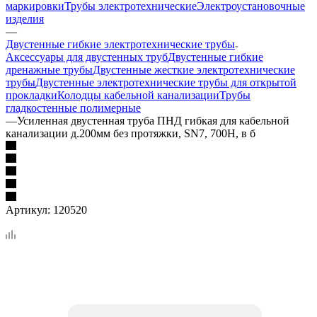
маркировки
Трубы электротехнические
Электроустановочные
изделия
—
Двустенные гибкие электротехнические трубы
Аксессуары для двустенных труб
Двустенные гибкие
дренажные трубы
Двустенные жесткие электротехнические
трубы
Двустенные электротехнические трубы для открытой
прокладки
Колодцы кабельной канализации
Трубы
гладкостенные полимерные
—
Усиленная двустенная труба ПНД гибкая для кабельной
канализации д.200мм без протяжки, SN7, 700Н, в б
Артикул:
120520