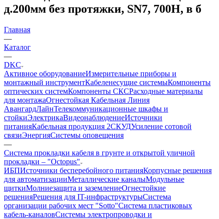
д.200мм без протяжки, SN7, 700Н, в б
Главная
—
Каталог
—
DKC
Активное оборудование
Измерительные приборы и
монтажный инструмент
Кабеленесущие системы
Компоненты
оптических систем
Компоненты СКС
Расходные материалы
для монтажа
Огнестойкая Кабельная Линия
АвангардЛайн
Телекоммуникационные шкафы и
стойки
Электрика
Видеонаблюдение
Источники
питания
Кабельная продукция 2
СКУД
Усиление сотовой
связи
Энергия
Системы оповещения
—
Система прокладки кабеля в грунте и открытой уличной
прокладки – "Octopus"
ИБП
Источники бесперебойного питания
Корпусные решения
для автоматизации
Металлические каналы
Модульные
щитки
Молниезащита и заземление
Огнестойкие
решения
Решения для IT-инфраструктуры
Система
организации рабочих мест "Sotto"
Система пластиковых
кабель-каналов
Системы электропроводки и