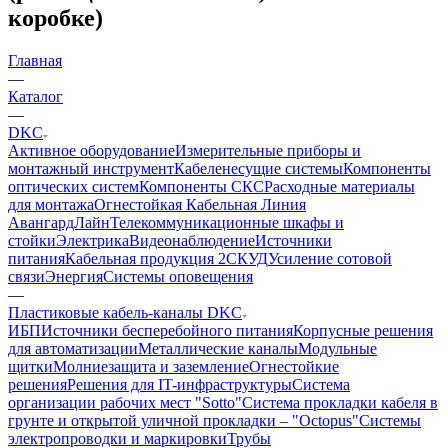
коробке)
Главная
—
Каталог
—
DKC
Активное оборудование
Измерительные приборы и
монтажный инструмент
Кабеленесущие системы
Компоненты
оптических систем
Компоненты СКС
Расходные материалы
для монтажа
Огнестойкая Кабельная Линия
АвангардЛайн
Телекоммуникационные шкафы и
стойки
Электрика
Видеонаблюдение
Источники
питания
Кабельная продукция 2
СКУД
Усиление сотовой
связи
Энергия
Системы оповещения
—
Пластиковые кабель-каналы DKC
ИБП
Источники бесперебойного питания
Корпусные решения
для автоматизации
Металлические каналы
Модульные
щитки
Молниезащита и заземление
Огнестойкие
решения
Решения для IT-инфраструктуры
Система
организации рабочих мест "Sotto"
Система прокладки кабеля в
грунте и открытой уличной прокладки – "Octopus"
Системы
электропроводки и маркировки
Трубы