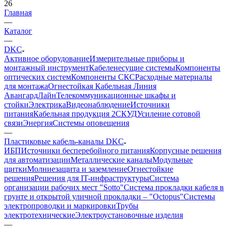
26
Главная
—
Каталог
—
DKC
Активное оборудование
Измерительные приборы и
монтажный инструмент
Кабеленесущие системы
Компоненты
оптических систем
Компоненты СКС
Расходные материалы
для монтажа
Огнестойкая Кабельная Линия
АвангардЛайн
Телекоммуникационные шкафы и
стойки
Электрика
Видеонаблюдение
Источники
питания
Кабельная продукция 2
СКУД
Усиление сотовой
связи
Энергия
Системы оповещения
—
Пластиковые кабель-каналы DKC
ИБП
Источники бесперебойного питания
Корпусные решения
для автоматизации
Металлические каналы
Модульные
щитки
Молниезащита и заземление
Огнестойкие
решения
Решения для IT-инфраструктуры
Система
организации рабочих мест "Sotto"
Система прокладки кабеля в
грунте и открытой уличной прокладки – "Octopus"
Системы
электропроводки и маркировки
Трубы
электротехнические
Электроустановочные изделия
—