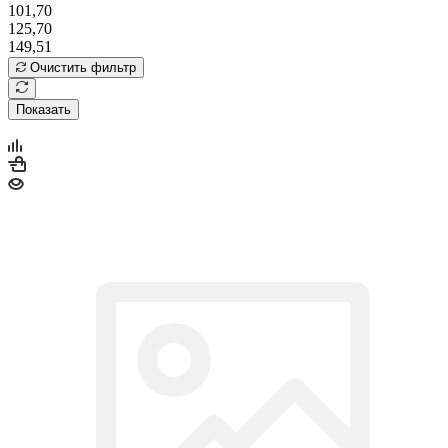
101,70
125,70
149,51
Очистить фильтр
Показать