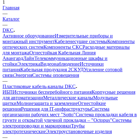
1
Главная
—
Каталог
—
DKC
Активное оборудование
Измерительные приборы и
монтажный инструмент
Кабеленесущие системы
Компоненты
оптических систем
Компоненты СКС
Расходные материалы
для монтажа
Огнестойкая Кабельная Линия
АвангардЛайн
Телекоммуникационные шкафы и
стойки
Электрика
Видеонаблюдение
Источники
питания
Кабельная продукция 2
СКУД
Усиление сотовой
связи
Энергия
Системы оповещения
—
Пластиковые кабель-каналы DKC
ИБП
Источники бесперебойного питания
Корпусные решения
для автоматизации
Металлические каналы
Модульные
щитки
Молниезащита и заземление
Огнестойкие
решения
Решения для IT-инфраструктуры
Система
организации рабочих мест "Sotto"
Система прокладки кабеля в
грунте и открытой уличной прокладки – "Octopus"
Системы
электропроводки и маркировки
Трубы
электротехнические
Электроустановочные изделия
—