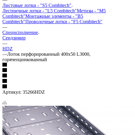
Листовые лотки - "S5 Combitech"
Лестничные лотки - "L5 Combitech"
Метизы - "M5
Combitech"
Монтажные элементы - "B5
Combitech"
Проволочные лотки - "F5 Combitech"
—
Специсполнение
Сендзимир
—
HDZ
—
Лоток перфорированный 400х50 L3000,
горячеоцинкованный
Артикул:
35266HDZ