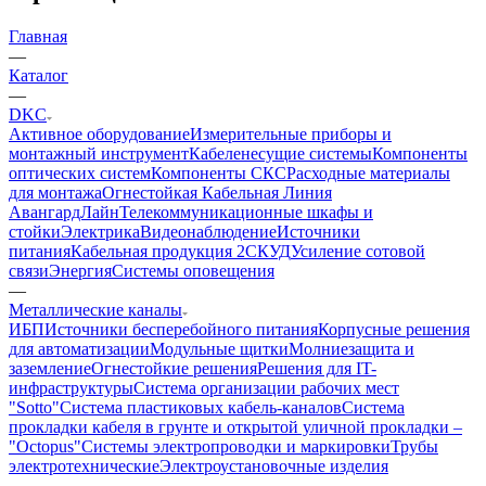
Главная
—
Каталог
—
DKC
Активное оборудование
Измерительные приборы и
монтажный инструмент
Кабеленесущие системы
Компоненты
оптических систем
Компоненты СКС
Расходные материалы
для монтажа
Огнестойкая Кабельная Линия
АвангардЛайн
Телекоммуникационные шкафы и
стойки
Электрика
Видеонаблюдение
Источники
питания
Кабельная продукция 2
СКУД
Усиление сотовой
связи
Энергия
Системы оповещения
—
Металлические каналы
ИБП
Источники бесперебойного питания
Корпусные решения
для автоматизации
Модульные щитки
Молниезащита и
заземление
Огнестойкие решения
Решения для IT-
инфраструктуры
Система организации рабочих мест
"Sotto"
Система пластиковых кабель-каналов
Система
прокладки кабеля в грунте и открытой уличной прокладки –
"Octopus"
Системы электропроводки и маркировки
Трубы
электротехнические
Электроустановочные изделия
—