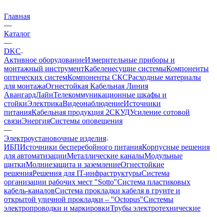
Главная
—
Каталог
—
DKC
Активное оборудование
Измерительные приборы и
монтажный инструмент
Кабеленесущие системы
Компоненты
оптических систем
Компоненты СКС
Расходные материалы
для монтажа
Огнестойкая Кабельная Линия
АвангардЛайн
Телекоммуникационные шкафы и
стойки
Электрика
Видеонаблюдение
Источники
питания
Кабельная продукция 2
СКУД
Усиление сотовой
связи
Энергия
Системы оповещения
—
Электроустановочные изделия
ИБП
Источники бесперебойного питания
Корпусные решения
для автоматизации
Металлические каналы
Модульные
щитки
Молниезащита и заземление
Огнестойкие
решения
Решения для IT-инфраструктуры
Система
организации рабочих мест "Sotto"
Система пластиковых
кабель-каналов
Система прокладки кабеля в грунте и
открытой уличной прокладки – "Octopus"
Системы
электропроводки и маркировки
Трубы электротехнические
—