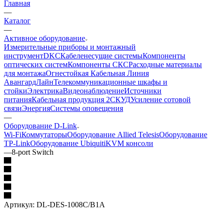
Главная
—
Каталог
—
Активное оборудование
Измерительные приборы и монтажный
инструмент
DKC
Кабеленесущие системы
Компоненты
оптических систем
Компоненты СКС
Расходные материалы
для монтажа
Огнестойкая Кабельная Линия
АвангардЛайн
Телекоммуникационные шкафы и
стойки
Электрика
Видеонаблюдение
Источники
питания
Кабельная продукция 2
СКУД
Усиление сотовой
связи
Энергия
Системы оповещения
—
Оборудование D-Link
Wi-Fi
Коммутаторы
Оборудование Allied Telesis
Оборудование
TP-Link
Оборудование Ubiquiti
KVM консоли
—
8-port Switch
Артикул:
DL-DES-1008C/B1A