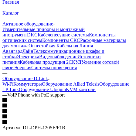
Главная
—
Каталог
—
Активное оборудование
Измерительные приборы и монтажный
инструмент
DKC
Кабеленесущие системы
Компоненты
оптических систем
Компоненты СКС
Расходные материалы
для монтажа
Огнестойкая Кабельная Линия
АвангардЛайн
Телекоммуникационные шкафы и
стойки
Электрика
Видеонаблюдение
Источники
питания
Кабельная продукция 2
СКУД
Усиление сотовой
связи
Энергия
Системы оповещения
—
Оборудование D-Link
Wi-Fi
Коммутаторы
Оборудование Allied Telesis
Оборудование
TP-Link
Оборудование Ubiquiti
KVM консоли
—
VoIP Phone with PoE support
Артикул:
DL-DPH-120SE/F1B